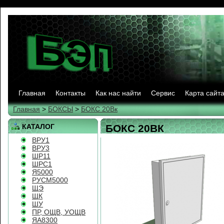
Главная
Контакты
Как нас найти
Сервис
Карта сайт
Главная
>
БОКСЫ
>
БОКС 20Вк
КАТАЛОГ
БОКС 20ВК
ВРУ1
ВРУ3
ШР11
ШРС1
Я5000
РУСМ5000
ЩЭ
ЩК
ШУ
ПР, ОЩВ, УОЩВ
ЯА8300