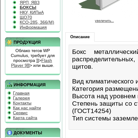
ЯРП, ЯВЗ
БОКСЫ
НКУ, КИПиА
ЩО70
увеличить...
КСО-285, 366(М)
Информация
Описание
ПРОДУКЦИЯ
Облако тегов WP
Бокс металлически
Cumulus, требует для
распределительных
просмотра
]]>
Flash
Player 9
]]> или выше.
щитов.
Вид климатического 
ИНФОРМАЦИЯ
Категория размещени
Главная
Высота над уровнем 
Галерея
Степень защиты со с
Контакты
Как нас найти
(ГОСТ14254)
Сервис
Тип системы заземле
Карта сайта
ДОКУМЕНТЫ