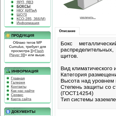
ЯРП, ЯВЗ
БОКСЫ
НКУ, КИПиА
ЩО70
увеличить...
КСО-285, 366(М)
Информация
Описание
ПРОДУКЦИЯ
Облако тегов WP
Бокс металлически
Cumulus, требует для
распределительных
просмотра
]]>
Flash
Player 9
]]> или выше.
щитов.
Вид климатического 
ИНФОРМАЦИЯ
Категория размещени
Главная
Высота над уровнем 
Галерея
Степень защиты со с
Контакты
Как нас найти
(ГОСТ14254)
Сервис
Тип системы заземле
Карта сайта
ДОКУМЕНТЫ