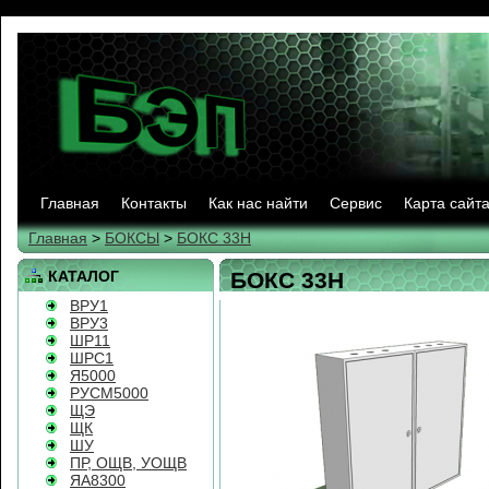
Главная
Контакты
Как нас найти
Сервис
Карта сайт
Главная
>
БОКСЫ
>
БОКС 33Н
КАТАЛОГ
БОКС 33Н
ВРУ1
ВРУ3
ШР11
ШРС1
Я5000
РУСМ5000
ЩЭ
ЩК
ШУ
ПР, ОЩВ, УОЩВ
ЯА8300