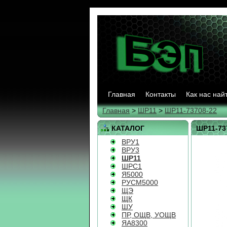
Главная
Контакты
Как нас най
Главная
>
ШР11
>
ШР11-73708-22
КАТАЛОГ
ШР11-73
ВРУ1
ВРУ3
ШР11
ШРС1
Я5000
РУСМ5000
ЩЭ
ЩК
ШУ
ПР, ОЩВ, УОЩВ
ЯА8300