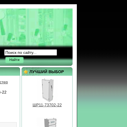
ВРУ3-23
Найти
Я(РУСМ)5111-ХХХХ
ЛУЧШИЙ ВЫБОР
стер
-22
ШР11-73702-22