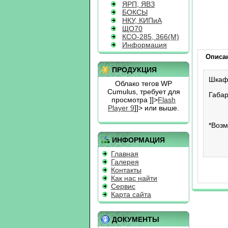
ЯРП, ЯВЗ
БОКСЫ
НКУ, КИПиА
ЩО70
КСО-285, 366(М)
Информация
Описа
ПРОДУКЦИЯ
Шкаф
Облако тегов WP
Cumulus, требует для
Габар
просмотра
]]>
Flash
Player 9
]]> или выше.
*Возм
ИНФОРМАЦИЯ
Главная
Галерея
Контакты
Как нас найти
Сервис
Карта сайта
ДОКУМЕНТЫ