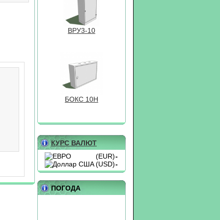
ВРУ3-10
БОКС 10Н
КУРС ВАЛЮТ
(EUR)
-
(USD)
-
ВРУ1-19-99
ПОГОДА