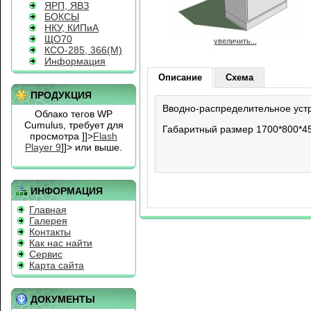
ЯРП, ЯВЗ
БОКСЫ
НКУ, КИПиА
ЩО70
увеличить...
КСО-285, 366(М)
Информация
Описание
Схема
ПРОДУКЦИЯ
Вводно-распределительное уст
Облако тегов WP
Cumulus, требует для
Габаритный размер 1700*800*45
просмотра
]]>
Flash
Player 9
]]> или выше.
ИНФОРМАЦИЯ
Главная
Галерея
Контакты
Как нас найти
Сервис
Карта сайта
ДОКУМЕНТЫ