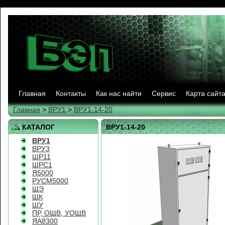
Главная
Контакты
Как нас найти
Сервис
Карта сайт
Главная
>
ВРУ1
>
ВРУ1-14-20
КАТАЛОГ
ВРУ1-14-20
ВРУ1
ВРУ3
ШР11
ШРС1
Я5000
РУСМ5000
ЩЭ
ЩК
ШУ
ПР, ОЩВ, УОЩВ
ЯА8300