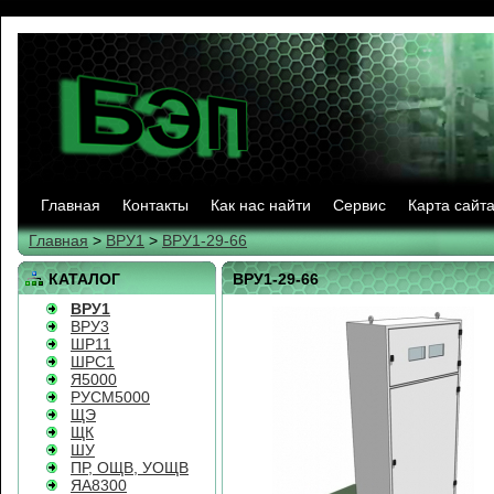
Главная
Контакты
Как нас найти
Сервис
Карта сайт
Главная
>
ВРУ1
>
ВРУ1-29-66
КАТАЛОГ
ВРУ1-29-66
ВРУ1
ВРУ3
ШР11
ШРС1
Я5000
РУСМ5000
ЩЭ
ЩК
ШУ
ПР, ОЩВ, УОЩВ
ЯА8300