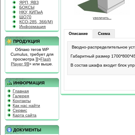
ЯРП, ЯВЗ
БОКСЫ
НКУ, КИПиА
ЩО70
увеличить...
КСО-285, 366(М)
Информация
Описание
Схема
ПРОДУКЦИЯ
Вводно-распределительное уст
Облако тегов WP
Cumulus, требует для
Габаритный размер 1700*800*45
просмотра
]]>
Flash
Player 9
]]> или выше.
В состав шкафа входит блок у
ИНФОРМАЦИЯ
Главная
Галерея
Контакты
Как нас найти
Сервис
Карта сайта
ДОКУМЕНТЫ