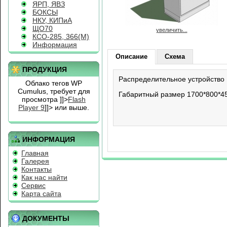
ЯРП, ЯВЗ
БОКСЫ
НКУ, КИПиА
ЩО70
увеличить...
КСО-285, 366(М)
Информация
Описание
Схема
ПРОДУКЦИЯ
Распределительное устройство
Облако тегов WP
Cumulus, требует для
Габаритный размер 1700*800*45
просмотра
]]>
Flash
Player 9
]]> или выше.
ИНФОРМАЦИЯ
Главная
Галерея
Контакты
Как нас найти
Сервис
Карта сайта
ДОКУМЕНТЫ