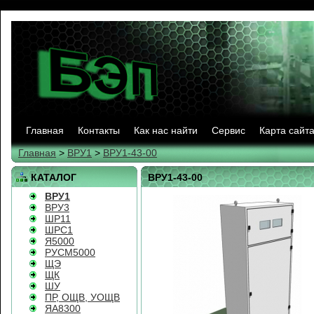
Главная
Контакты
Как нас найти
Сервис
Карта сайт
Главная
>
ВРУ1
>
ВРУ1-43-00
КАТАЛОГ
ВРУ1-43-00
ВРУ1
ВРУ3
ШР11
ШРС1
Я5000
РУСМ5000
ЩЭ
ЩК
ШУ
ПР, ОЩВ, УОЩВ
ЯА8300