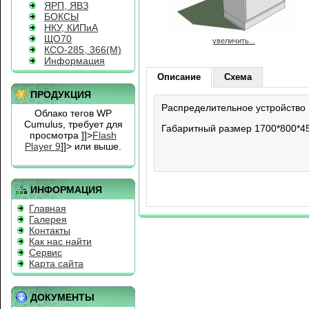
ЯРП, ЯВЗ
БОКСЫ
НКУ, КИПиА
ЩО70
увеличить...
КСО-285, 366(М)
Информация
Описание
Схема
ПРОДУКЦИЯ
Распределительное устройство
Облако тегов WP
Cumulus, требует для
Габаритный размер 1700*800*45
просмотра
]]>
Flash
Player 9
]]> или выше.
ИНФОРМАЦИЯ
Главная
Галерея
Контакты
Как нас найти
Сервис
Карта сайта
ДОКУМЕНТЫ