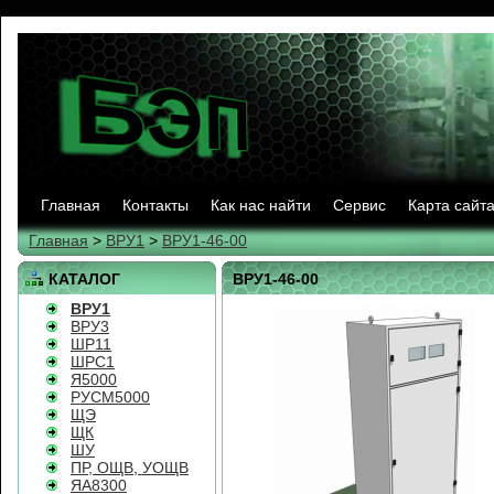
Главная
Контакты
Как нас найти
Сервис
Карта сайт
Главная
>
ВРУ1
>
ВРУ1-46-00
КАТАЛОГ
ВРУ1-46-00
ВРУ1
ВРУ3
ШР11
ШРС1
Я5000
РУСМ5000
ЩЭ
ЩК
ШУ
ПР, ОЩВ, УОЩВ
ЯА8300