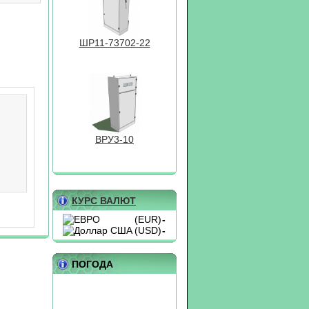
ШР11-73702-22
ВРУ3-10
КУРС ВАЛЮТ
(EUR)
-
(USD)
-
БОКС 10Н
ПОГОДА