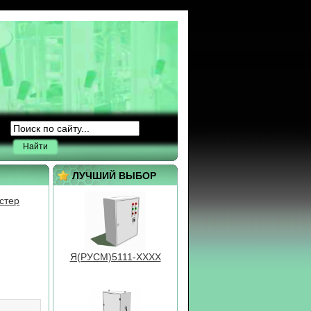
Я(РУСМ)5411-ХХХХ
Найти
ВРУ3-23
ЛУЧШИЙ ВЫБОР
стер
Я(РУСМ)5111-ХХХХ