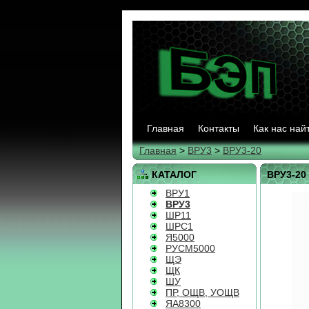
Главная
Контакты
Как нас най
Главная
>
ВРУ3
>
ВРУ3-20
КАТАЛОГ
ВРУ3-20
ВРУ1
ВРУ3
ШР11
ШРС1
Я5000
РУСМ5000
ЩЭ
ЩК
ШУ
ПР, ОЩВ, УОЩВ
ЯА8300