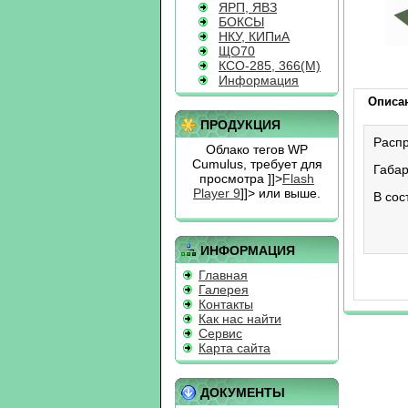
ЯРП, ЯВЗ
БОКСЫ
НКУ, КИПиА
ЩО70
КСО-285, 366(М)
Информация
Описа
ПРОДУКЦИЯ
Распр
Облако тегов WP
Cumulus, требует для
Габар
просмотра
]]>
Flash
Player 9
]]> или выше.
В сос
ИНФОРМАЦИЯ
Главная
Галерея
Контакты
Как нас найти
Сервис
Карта сайта
ДОКУМЕНТЫ