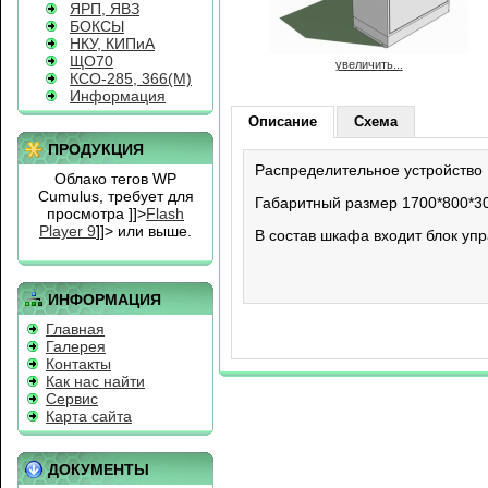
ЯРП, ЯВЗ
БОКСЫ
НКУ, КИПиА
ЩО70
увеличить...
КСО-285, 366(М)
Информация
Описание
Схема
ПРОДУКЦИЯ
Распределительное устройство
Облако тегов WP
Cumulus, требует для
Габаритный размер 1700*800*30
просмотра
]]>
Flash
Player 9
]]> или выше.
В состав шкафа входит блок у
ИНФОРМАЦИЯ
Главная
Галерея
Контакты
Как нас найти
Сервис
Карта сайта
ДОКУМЕНТЫ