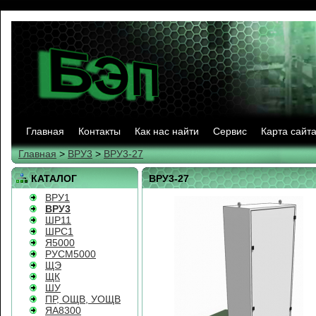
Главная
Контакты
Как нас найти
Сервис
Карта сайт
Главная
>
ВРУ3
>
ВРУ3-27
КАТАЛОГ
ВРУ3-27
ВРУ1
ВРУ3
ШР11
ШРС1
Я5000
РУСМ5000
ЩЭ
ЩК
ШУ
ПР, ОЩВ, УОЩВ
ЯА8300