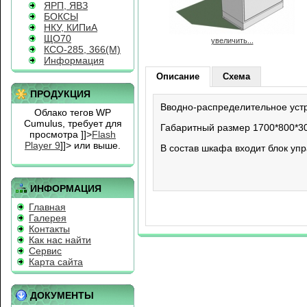
ЯРП, ЯВЗ
БОКСЫ
НКУ, КИПиА
ЩО70
увеличить...
КСО-285, 366(М)
Информация
Описание
Схема
ПРОДУКЦИЯ
Вводно-распределительное уст
Облако тегов WP
Cumulus, требует для
Габаритный размер 1700*800*30
просмотра
]]>
Flash
Player 9
]]> или выше.
В состав шкафа входит блок у
ИНФОРМАЦИЯ
Главная
Галерея
Контакты
Как нас найти
Сервис
Карта сайта
ДОКУМЕНТЫ