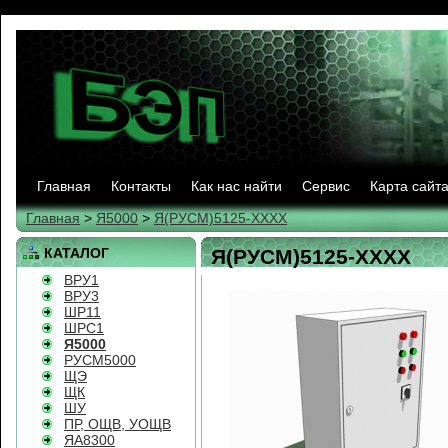
Главная
Контакты
Как нас найти
Сервис
Карта сайт
Главная
>
Я5000
>
Я(РУСМ)5125-ХХХХ
КАТАЛОГ
Я(РУСМ)5125-ХХХХ
ВРУ1
ВРУ3
ШР11
ШРС1
Я5000
РУСМ5000
ЩЭ
ЩК
ШУ
ПР, ОЩВ, УОЩВ
ЯА8300