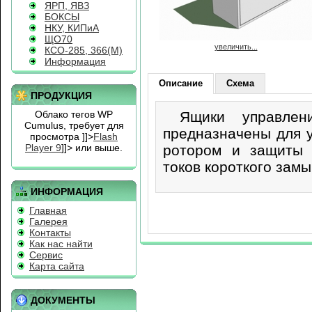
ЯРП, ЯВЗ
БОКСЫ
НКУ, КИПиА
ЩО70
увеличить...
КСО-285, 366(М)
Информация
Описание
Схема
ПРОДУКЦИЯ
Облако тегов WP
Ящики управлени
Cumulus, требует для
предназначены для у
просмотра
]]>
Flash
Player 9
]]> или выше.
ротором и защиты 
токов короткого зам
ИНФОРМАЦИЯ
Главная
Галерея
Контакты
Как нас найти
Сервис
Карта сайта
ДОКУМЕНТЫ