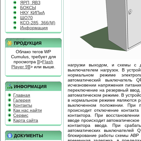
ЯРП, ЯВЗ
БОКСЫ
НКУ, КИПиА
ЩО70
КСО-285, 366(М)
Информация
ПРОДУКЦИЯ
Облако тегов WP
Cumulus, требует для
просмотра
]]>
Flash
нагрузки выходом, и схемы с 
Player 9
]]> или выше.
выключателем нагрузок. В устро
нормальном режиме электроп
автоматический выключатель 
исчезновении напряжения питания
ИНФОРМАЦИЯ
переключение на резервный ввод.
Главная
автоматическом режиме. В устрой
Галерея
в нормальном режиме являются р
Контакты
выключенном положении. При 
Как нас найти
происходит отключение контакта
Сервис
контактора. При восстановлени
Карта сайта
вводе происходит автоматическое
контактора ввода. При сраба
автоматических выключателей Q
блокирование работы схемы АВР 
ДОКУМЕНТЫ
временная задержка, в пределах