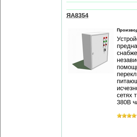
ЯА8354
Произво
Устрой
предна
снабже
незави
помощь
перекл
питающ
исчезн
сетях 
380В ч