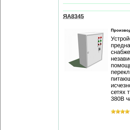
ЯА8345
Произво
Устрой
предна
снабже
незави
помощь
перекл
питающ
исчезн
сетях 
380В ч