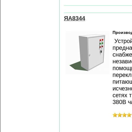
ЯА8344
Произво
Устрой
предна
снабже
незави
помощь
перекл
питающ
исчезн
сетях 
380В ч