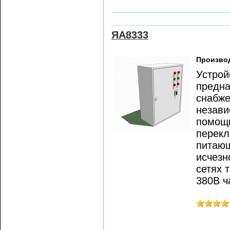
ЯА8333
Произво
Устрой
предна
снабже
незави
помощь
перекл
питающ
исчезн
сетях 
380В ч