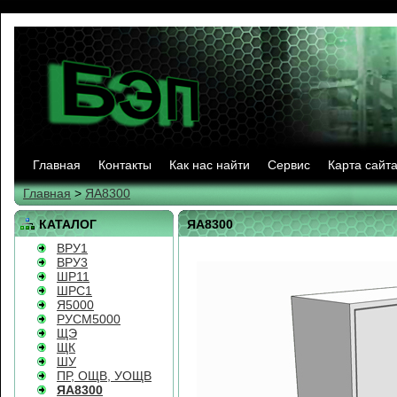
Главная
Контакты
Как нас найти
Сервис
Карта сайт
Главная
>
ЯА8300
КАТАЛОГ
ЯА8300
ВРУ1
ВРУ3
ШР11
ШРС1
Я5000
РУСМ5000
ЩЭ
ЩК
ШУ
ПР, ОЩВ, УОЩВ
ЯА8300