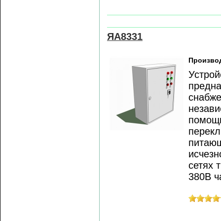
ЯА8331
Произво
Устрой
предна
снабже
незави
помощь
перекл
питающ
исчезн
сетях 
380В ч