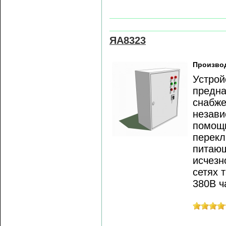
ЯА8323
Произво
Устрой
предна
снабже
незави
помощь
перекл
питающ
исчезн
сетях 
380В ч