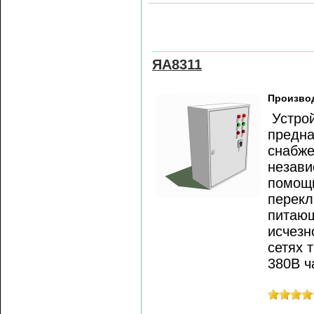
ЯА8311
Произво
Устрой
предна
снабже
незави
помощь
перекл
питающ
исчезн
сетях 
380В ч