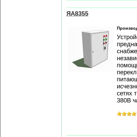
ЯА8355
Произво
Устрой
предна
снабже
незави
помощь
перекл
питающ
исчезн
сетях 
380В ч