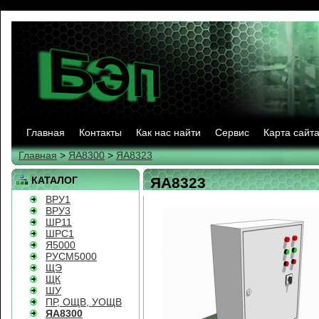
Главная
Контакты
Как нас найти
Сервис
Карта сайт
Главная
>
ЯА8300
>
ЯА8323
КАТАЛОГ
ЯА8323
ВРУ1
ВРУ3
ШР11
ШРС1
Я5000
РУСМ5000
ЩЭ
ЩК
ШУ
ПР, ОЩВ, УОЩВ
ЯА8300