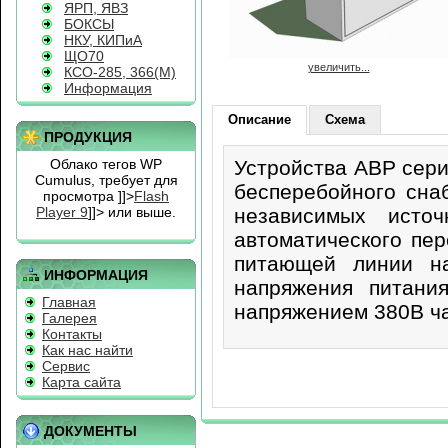
ЯРП, ЯВЗ
БОКСЫ
НКУ, КИПиА
ЩО70
увеличить...
КСО-285, 366(М)
Информация
Описание
Схема
ПРОДУКЦИЯ
Облако тегов WP
Устройства АВР сер
Cumulus, требует для
бесперебойного сна
просмотра
]]>
Flash
Player 9
]]> или выше.
независимых исто
автоматического пер
питающей линии на
ИНФОРМАЦИЯ
напряжения питани
Главная
напряжением 380В ч
Галерея
Контакты
Как нас найти
Сервис
Карта сайта
ДОКУМЕНТЫ