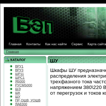
Главная
Контакты
Как нас найти
Сервис
Карта сайт
Главная
КАТАЛОГ
ШУ
ВРУ1
Шкафы ШУ предназначе
ВРУ3
ШР11
распределения электри
ШРС1
трехфазного тока част
Я5000
РУСМ5000
напряжением 380\220 В
ЩЭ
от перегрузок и токов 
ЩК
ШУ
ПР, ОЩВ, УОЩВ
ЯА8300