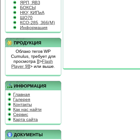
ЯРП, ЯВЗ
БОКСЫ
НКУ, КИПиА
ЩО70
КСО-285, 366(М)
Информация
ПРОДУКЦИЯ
Облако тегов WP
Cumulus, требует для
просмотра
]]>
Flash
Player 9
]]> или выше.
ИНФОРМАЦИЯ
Главная
Галерея
Контакты
Как нас найти
Сервис
Карта сайта
ДОКУМЕНТЫ