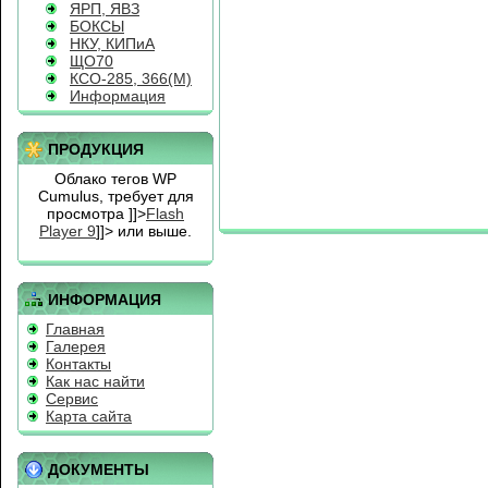
ЯРП, ЯВЗ
БОКСЫ
НКУ, КИПиА
ЩО70
КСО-285, 366(М)
Информация
ПРОДУКЦИЯ
Облако тегов WP
Cumulus, требует для
просмотра
]]>
Flash
Player 9
]]> или выше.
ИНФОРМАЦИЯ
Главная
Галерея
Контакты
Как нас найти
Сервис
Карта сайта
ДОКУМЕНТЫ