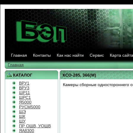
Главная
Контакты
Как нас найти
Сервис
Карта сайт
Главная
КАТАЛОГ
КСО-285, 366(М)
ВРУ1
Камеры сборные одностороннего о
ВРУ3
ШР11
ШРС1
Я5000
РУСМ5000
ЩЭ
ЩК
ШУ
ПР, ОЩВ, УОЩВ
ЯА8300